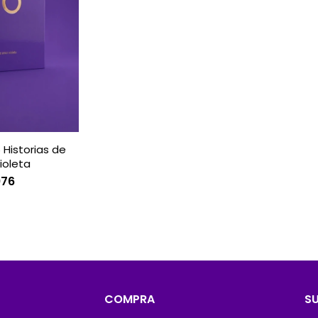
 Historias de
ioleta
976
COMPRA
S