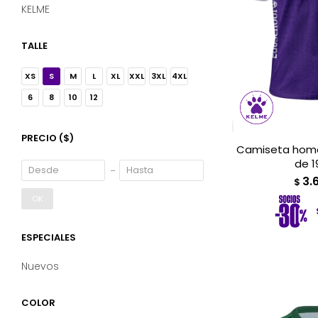
KELME
TALLE
XS
S
M
L
XL
XXL
3XL
4XL
6
8
10
12
PRECIO
($)
Camiseta home
de 1
3.
$
OK
ESPECIALES
Nuevos
COLOR