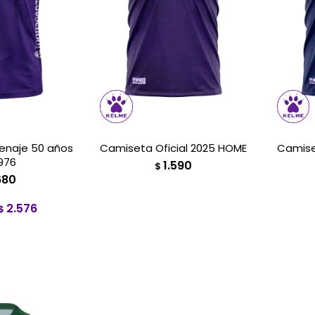
naje 50 años
Camiseta Oficial 2025 HOME
Camiset
976
1.590
$
680
2.576
$