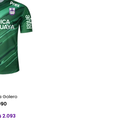
 Golero
990
2.093
$