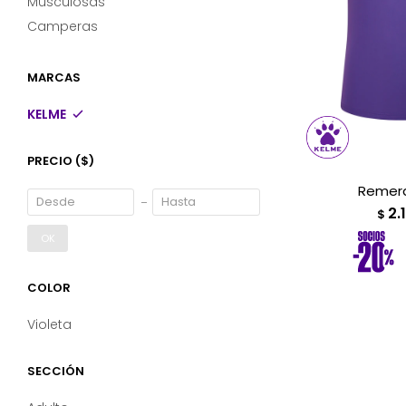
Musculosas
Camperas
MARCAS
KELME
PRECIO
($)
Remera
2.
$
OK
COLOR
Violeta
SECCIÓN