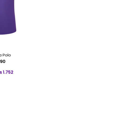
 Polo
190
1.752
$