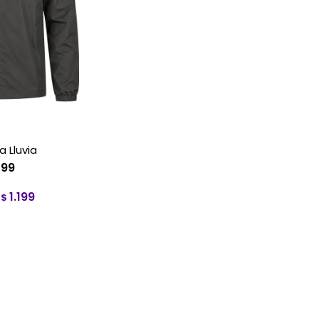
 Lluvia
499
1.199
$