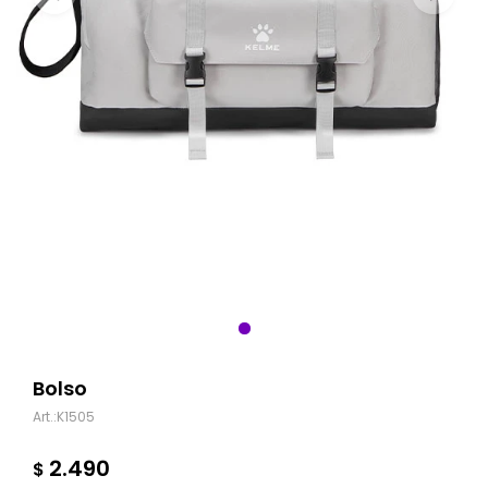
Bolso
K1505
2.490
$