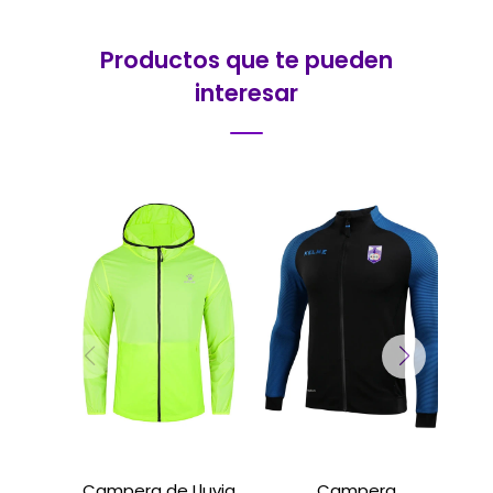
Productos que te pueden
interesar
Campera de Lluvia
Campera
C