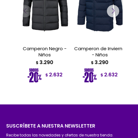
Camperon Negro -
Camperon de Invierno
C
Niños
- Niños
3.290
3.290
$
$
2.632
2.632
$
$
SUSCRÍBETE A NUESTRA NEWSLETTER
Recibe todas las novedades y ofertas de nuestra tienda.