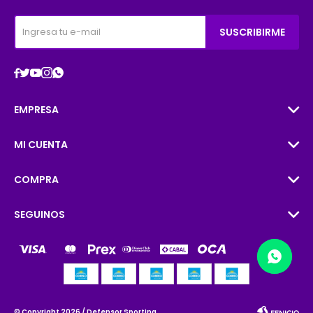
SUSCRIBIRME





EMPRESA
MI CUENTA
COMPRA
SEGUINOS
© Copyright 2026 / Defensor Sporting