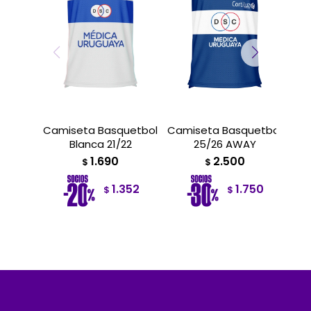
Camiseta Basquetbol
Camiseta Basquetbol
Cam
Blanca 21/22
25/26 AWAY
1.690
2.500
$
$
1.352
1.750
$
$