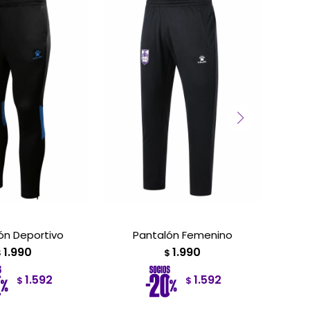
ón Deportivo
Pantalón Femenino
Pant
1.990
1.990
$
$
1.592
1.592
$
$