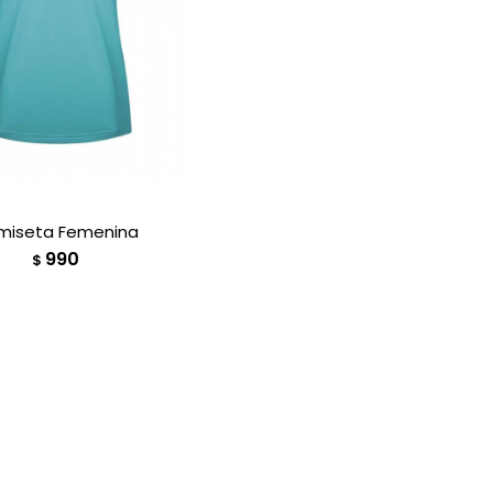
miseta Femenina
990
$