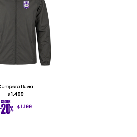
Campera Lluvia
1.499
$
1.199
$