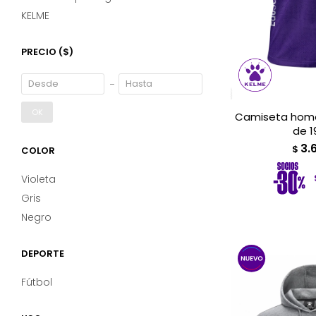
KELME
PRECIO
($)
OK
Camiseta home
de 1
3.
$
COLOR
Violeta
Gris
Negro
DEPORTE
Fútbol