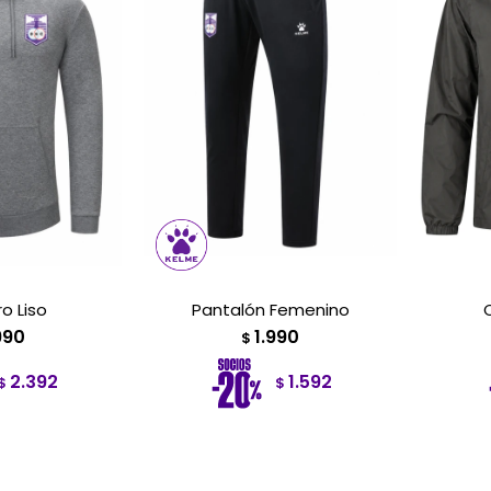
o Liso
Pantalón Femenino
990
1.990
$
2.392
1.592
$
$