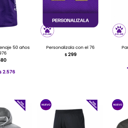
naje 50 años
Personalizala con el 76
Pa
976
299
$
680
2.576
$