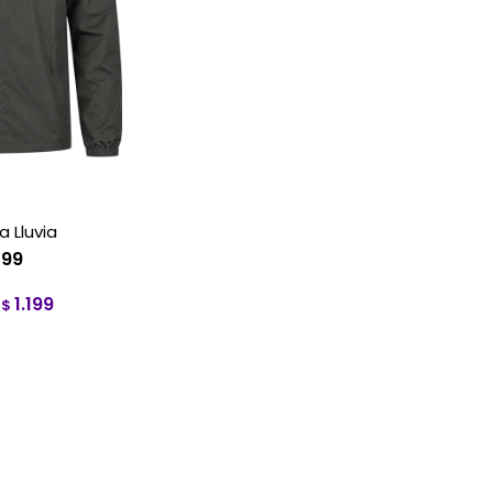
 Lluvia
499
1.199
$