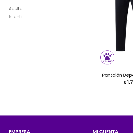
Adulto
Infantil
Pantalón Depor
1.
$
EMPRESA
MI CUENTA