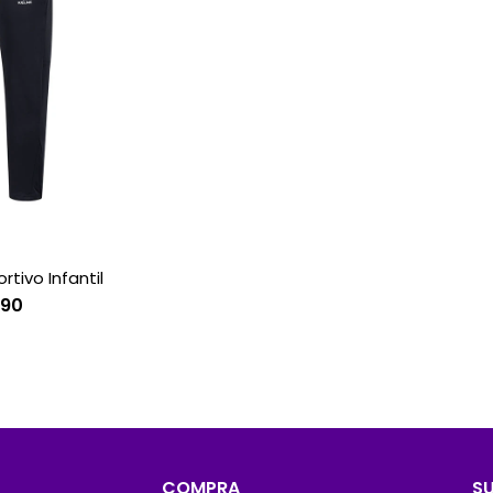
tivo Infantil
790
COMPRA
S