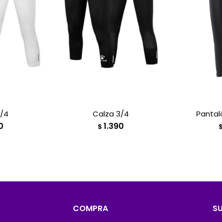
3/4
Calza 3/4
Pantal
0
1.390
$
COMPRA
S