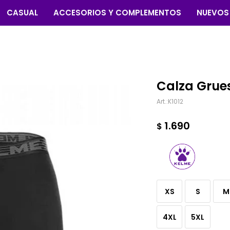
CASUAL
ACCESORIOS Y COMPLEMENTOS
NUEVOS
Calza Grue
K1012
1.690
$
XS
S
M
4XL
5XL