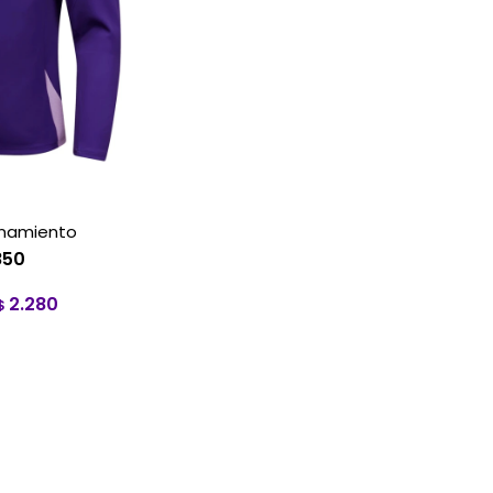
enamiento
850
2.280
$