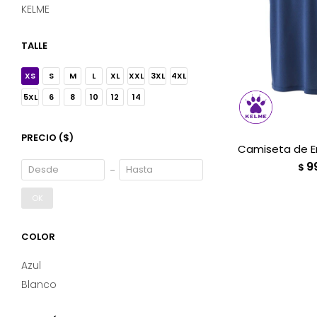
KELME
TALLE
XS
S
M
L
XL
XXL
3XL
4XL
5XL
6
8
10
12
14
PRECIO
($)
Camiseta de E
9
$
OK
COLOR
Azul
Blanco