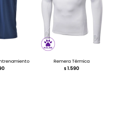
ntrenamiento
Remera Térmica
90
1.590
$