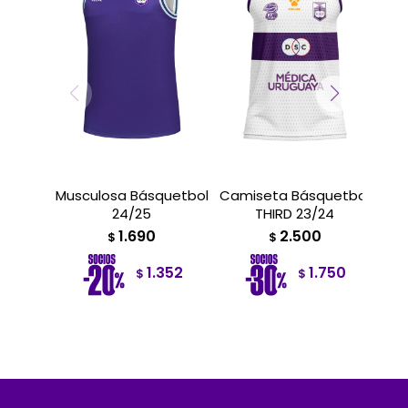
Musculosa Básquetbol
Camiseta Básquetbol
Cam
24/25
THIRD 23/24
1.690
2.500
$
$
1.352
1.750
$
$