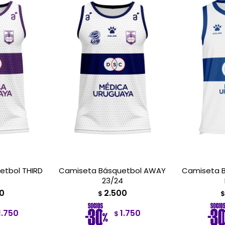
etbol THIRD
Camiseta Básquetbol AWAY
Camiseta B
4
23/24
0
2.500
$
$
1.750
1.750
$