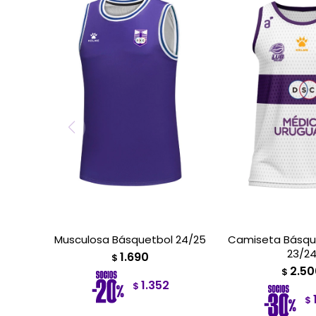
Musculosa Básquetbol 24/25
Camiseta Básqu
23/2
1.690
$
2.50
$
1.352
$
$